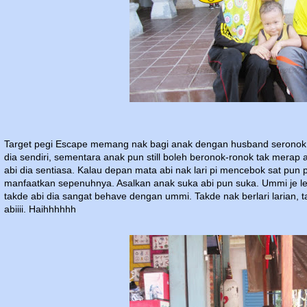
Target pegi Escape memang nak bagi anak dengan husband seronok ma
dia sendiri, sementara anak pun still boleh beronok-ronok tak merap
abi dia sentiasa. Kalau depan mata abi nak lari pi mencebok sat pun 
manfaatkan sepenuhnya. Asalkan anak suka abi pun suka. Ummi je let
takde abi dia sangat behave dengan ummi. Takde nak berlari larian, t
abiiii. Haihhhhhh