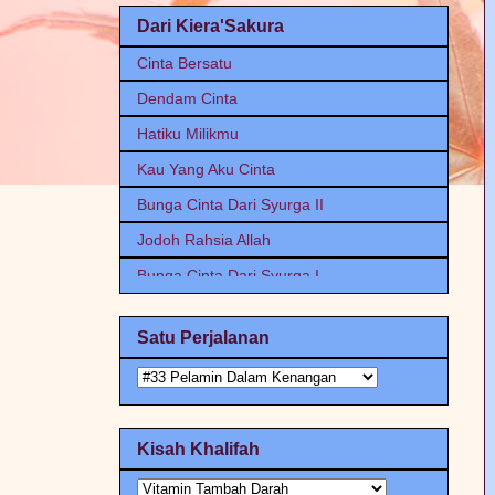
Dari Kiera'Sakura
Cinta Bersatu
Dendam Cinta
Hatiku Milikmu
Kau Yang Aku Cinta
Bunga Cinta Dari Syurga II
Jodoh Rahsia Allah
Bunga Cinta Dari Syurga I
Kerana Kau Aku Jadi Minah Jiwang
Satu Perjalanan
Nota Cinta Yang Kau Tinggalkan
Saya HATI Kamu
Istikharah Cinta
Kisah Khalifah
Kau Dan Dia Berbeza
Kerana Sebuah Novel part II