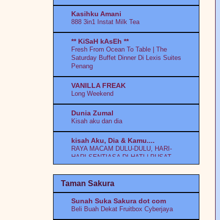
posterior dengan both ovarian cyst (uri
Kasihku Amani
bawah)
888 3in1 Instat Milk Tea
MoNolog Diri iNi..
** KiSaH kAsEh **
Roller coaster
Fresh From Ocean To Table | The
Saturday Buffet Dinner Di Lexis Suites
Qesah Qawen
Penang
Telatah kakak she
VANILLA FREAK
Aku Pencinta Hlovate
Long Weekend
Dunia Zumal
Kisah aku dan dia
kisah Aku, Dia & Kamu....
RAYA MACAM DULU-DULU, HARI-
HARI SENTIASA DI HATI | PUSAT
PAKAIAN HARI-HARI
Taman Sakura
Coretan Murni Alysa
Kenapa Murni Bertukar Dari Domain
Sunah Suka Sakura dot com
.com ke Blogspot?
Beli Buah Dekat Fruitbox Cyberjaya