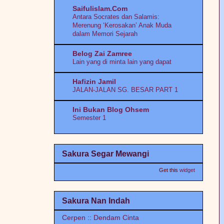
emi izzeyda diary's
Saifulislam.Com
Perasmian Jambatan Pulau Andaman
Antara Socrates dan Salamis:
Merenung ‘Kerosakan’ Anak Muda
Hikayat Budak Pening
dalam Memori Sejarah
Segmen | Apa ChatGPT kata tentang
blog saya
Belog Zai Zamree
Lain yang di minta lain yang dapat
Siti Nurzafirah
MEAL REPLACEMENT, KITSUI 39
Hafizin Jamil
SUPERFOOD
JALAN-JALAN SG. BESAR PART 1
SITI.YANG.MENAIP
Ini Bukan Blog Ohsem
Salam Dari Tanah Suci
Semester 1
NYAWAKU
mocik onie (meaw)
Download Marrybrown App Sekarang
PENGALAMAN BERCUTI DI SETIU,
dan Dapatkan Great Deals yang
Sakura Segar Mewangi
TERENGGANU
berbaloi
Get this
widget
Hidup Itu Indah
♥ Mrs Secretary Blog ♥
Selamat Menyambut Ramadhan Buat
PERADUAN CMASA.MY SHARE &
Semua
MENANG GOLD BAR!
Sakura Nan Indah
DoktorBudak.com
Krik Krik Krik
Cerpen :: Dendam Cinta
How Should We Respond to Autism?
Climbing back on Track when the train