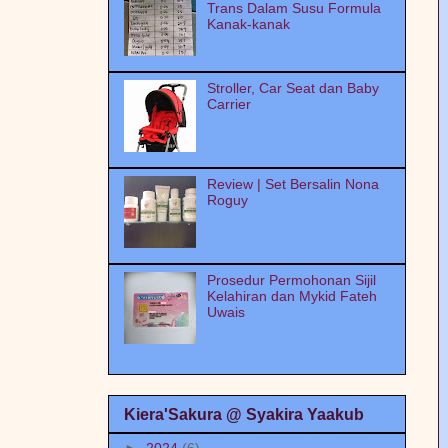
Here Come A Ghost Rider!
Trans Dalam Susu Formula
Kanak-kanak
Buta+Pekak+Bisu=CINTA
BLACKSUIT PHOTOG memang
terbaik dari ladang gandum!
Stroller, Car Seat dan Baby
Carrier
! *أحبك يا رسول الله......أحبك يا الله !
KERANA SEBIJI EPAL.
nEscaFe+MilO
Review | Set Bersalin Nona
blog oh blog...
Roguy
Mastura Manshor
SIAPA KAU?????
Prosedur Permohonan Sijil
Kelahiran dan Mykid Fateh
Uwais
Kiera'Sakura @ Syakira Yaakub
►
2024
(6)