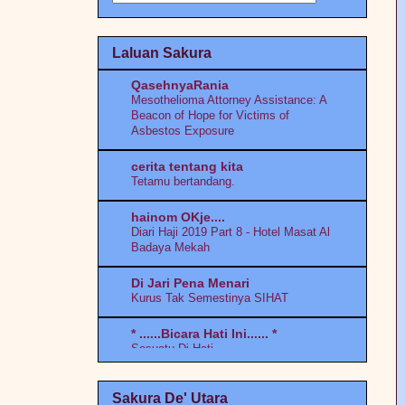
Kerana Sebuah Novel part I
Cinta Tak Salah
Laluan Sakura
QasehnyaRania
Mesothelioma Attorney Assistance: A
Beacon of Hope for Victims of
Asbestos Exposure
cerita tentang kita
Tetamu bertandang.
hainom OKje....
Diari Haji 2019 Part 8 - Hotel Masat Al
Badaya Mekah
Di Jari Pena Menari
Kurus Tak Semestinya SIHAT
* ......Bicara Hati Ini...... *
Sesuatu Di Hati
"Kisah Hati Sue Pelik"
Sakura De' Utara
Pengalaman Placenta Previa Type 3